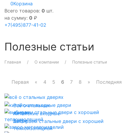
0
Корзина
Всего товаров:
0
шт.
на сумму:
0
₽
+7(495)877-41-02
Полезные статьи
Главная
О компании
Полезные статьи
Первая
«
4
5
6
7
8
»
Последняя
Всё о стальных
дверях
Китайские входные
двери
Выбираем стальные двери с хорошей
теплоизоляцией