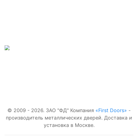
Наши телефоны:
Входные двери:
+7(495)877-41-02
В квартиру
Наш адрес:
Для
загородного
г.Москва, проезд
дома
Добролюбова,
6Ас1
С
терморазрывом
Со стеклом
Наша почта:
С зеркалом
first-
doors.ru@yandex.ru
© 2009 - 2026. ЗАО "ФД" Компания
«First Doors»
-
производитель металлических дверей. Доставка и
установка в Москве.