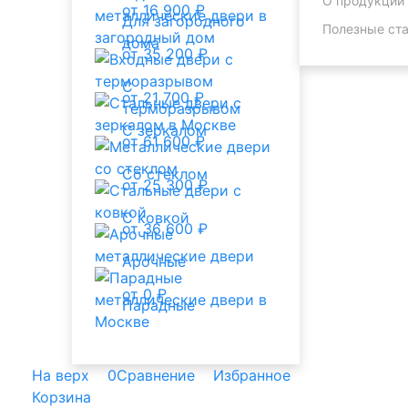
О продукции
от 16 900 ₽
Для загородного
Полезные ста
дома
от 35 200 ₽
С
от 21 700 ₽
терморазрывом
С зеркалом
от 61 600 ₽
Со стеклом
от 25 300 ₽
С ковкой
от 36 600 ₽
Арочные
от 0 ₽
Парадные
На верх
0
Сравнение
Избранное
Корзина