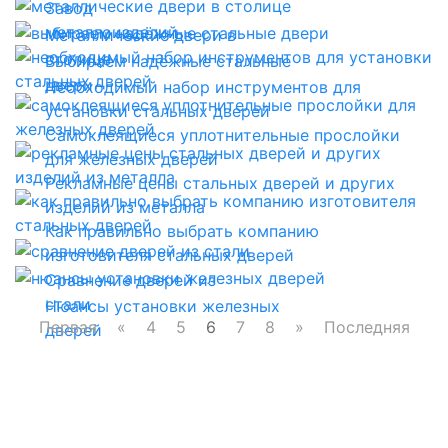
Завод
металлоизделий
Металлические двери в
столице
Выбираем надёжные стальные
двери
Необходимый набор инструментов для
установки стальных дверей
Самоклеящиеся уплотнительные прослойки
для железных дверей
Рекламные цены стальных дверей и других
изделий из металла
Как правильно выбрать компанию
изготовителя стальных дверей
Сравнение дверей из
стали
Нюансы установки железных
Первая
«
4
5
6
7
8
»
Последняя
дверей