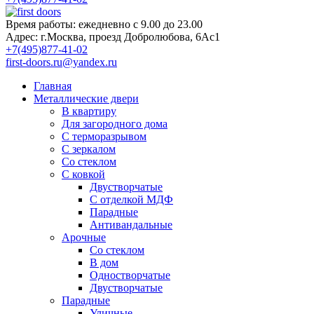
Время работы:
ежедневно с 9.00 до 23.00
Адрес:
г.Москва, проезд Добролюбова, 6Ас1
+7(495)877-41-02
first-doors.ru@yandex.ru
Главная
Металлические двери
В квартиру
Для загородного дома
С терморазрывом
С зеркалом
Со стеклом
С ковкой
Двустворчатые
С отделкой МДФ
Парадные
Антивандальные
Арочные
Со стеклом
В дом
Одностворчатые
Двустворчатые
Парадные
Уличные