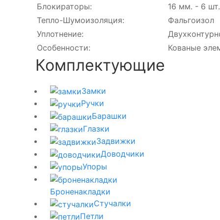
Блокираторы:
16 мм. - 6 шт.
Тепло-Шумоизоляция:
Фальгоизол
Уплотнение:
Двухконтурн
Особенности:
Кованые эле
Комплектующие
Замки
Ручки
Барашки
Глазки
Задвижки
Доводчики
Упоры
Броненакладки
Стучалки
Петли