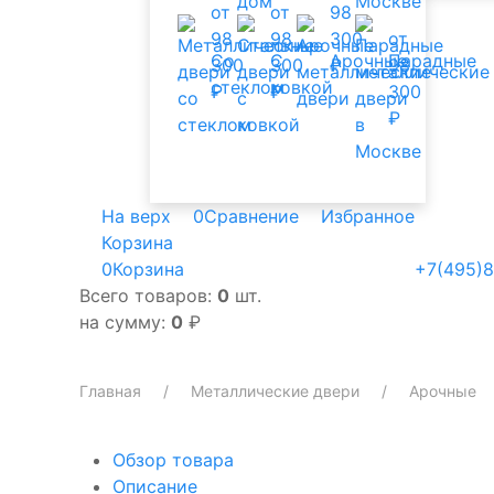
от
от
98
98
98
300
от
Со
С
Арочные
Парадные
300
300
₽
98
стеклом
ковкой
₽
₽
300
₽
На верх
0
Сравнение
Избранное
Корзина
0
Корзина
+7(495)8
Всего товаров:
0
шт.
на сумму:
0
₽
Главная
Металлические двери
Арочные
Обзор товара
Описание