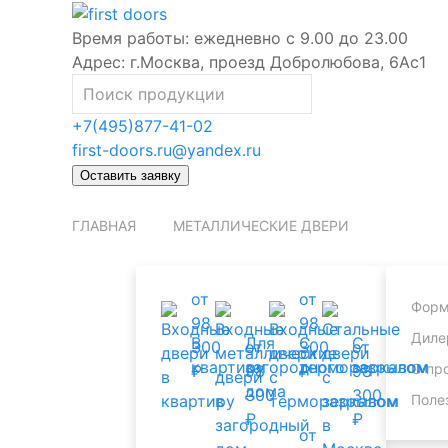
Время работы:
ежедневно с 9.00 до 23.00
Адрес:
г.Москва, проезд Добролюбова, 6Ас1
+7(495)877-41-02
first-doors.ru@yandex.ru
Оставить заявку
ГЛАВНАЯ
МЕТАЛЛИЧЕСКИЕ ДВЕРИ
от
от
Форм
98
98
Диле
В
Для
С
С
300
от
300
от
квартиру
загородного
терморазрывом
зеркалом
О пр
₽
98
₽
98
дома
300
300
Поле
₽
₽
от