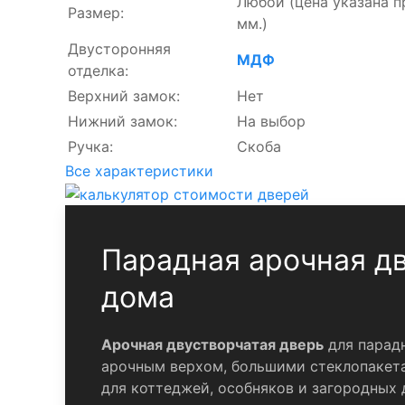
Любой
(цена указана 
Размер:
мм.)
Двусторонняя
МДФ
отделка:
Верхний замок:
Нет
Нижний замок:
На выбор
Ручка:
Скоба
Все характеристики
Парадная арочная дв
дома
Арочная двустворчатая дверь
для парадн
арочным верхом, большими стеклопакета
для коттеджей, особняков и загородных 