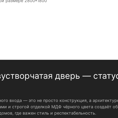
при размере 2800*1800
устворчатая дверь — статус
ого входа — это не просто конструкция, а архитектур
ми и строгой отделкой МДФ чёрного цвета создаёт обр
домов, где важен стиль и респектабельность.