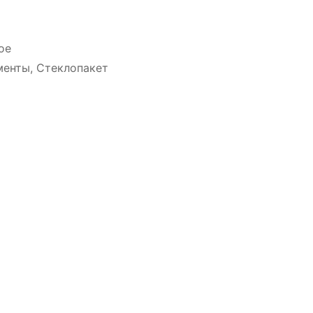
ое
менты, Стеклопакет