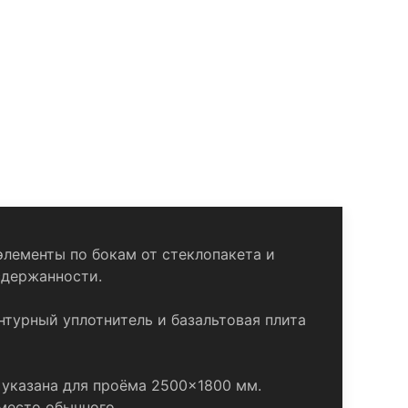
элементы по бокам от стеклопакета и
сдержанности.
нтурный уплотнитель и базальтовая плита
а указана для проёма 2500×1800 мм.
вместо обычного.