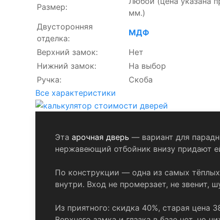
Любой
(цена указана 
Размер:
мм.)
Двусторонняя
МДФ
отделка:
Верхний замок:
Нет
Нижний замок:
На выбор
Ручка:
Скоба
Все характеристики
Эта
арочная дверь
— вариант для парадно
нержавеющий отбойник внизу придают ей
По конструкции — одна из самых тёплых 
внутри. Вход не промерзает, не звенит, 
Из приятного: скидка 40%, старая цена 3
Верхнего замка и глазка в базе нет, но 