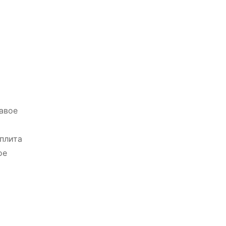
авое
плита
ое