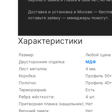
Доставка и установка в Москве — беспла
оставьте заявку — менеджеры помогут.
Характеристики
Размер:
Любой
(цена 
Двусторонняя отделка:
МДФ
Лист металла:
4 мм.
Коробка:
Профиль 50*
Полотно:
Профиль 40*
Терморазрыв:
Есть
Ребра жёсткости:
4 шт.
Притворная планка (нащельник):
Нет
Верхний замок:
Нет