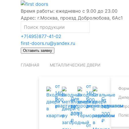
Время работы:
ежедневно с 9.00 до 23.00
Адрес:
г.Москва, проезд Добролюбова, 6Ас1
+7(495)877-41-02
first-doors.ru@yandex.ru
Оставить заявку
ГЛАВНАЯ
МЕТАЛЛИЧЕСКИЕ ДВЕРИ
от
от
Форм
140
140
Диле
В
Для
С
С
200
от
200
от
квартиру
загородного
терморазрывом
зеркалом
О пр
₽
140
₽
140
дома
200
200
Поле
₽
₽
от