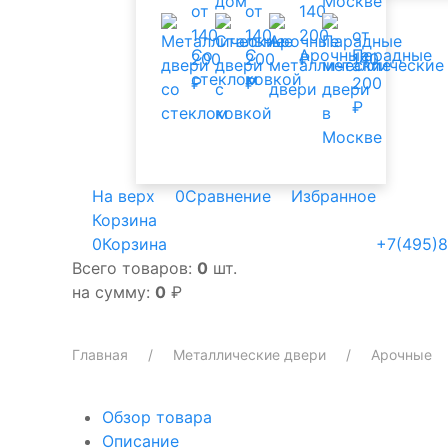
от
от
140
140
140
200
от
Со
С
Арочные
Парадные
200
200
₽
140
стеклом
ковкой
₽
₽
200
₽
На верх
0
Сравнение
Избранное
Корзина
0
Корзина
+7(495)8
Всего товаров:
0
шт.
на сумму:
0
₽
Главная
Металлические двери
Арочные
Обзор товара
Описание