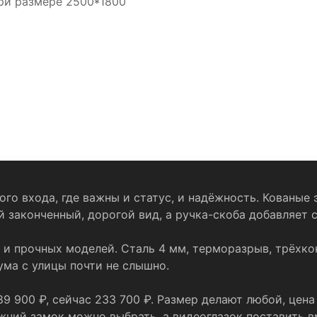
при размере 2500*1800
го входа, где важны и статус, и надёжность. Кованые 
 законченный, дорогой вид, а ручка-скоба добавляет 
и прочных моделей. Сталь 4 мм, терморазрыв, трёхко
шума с улицы почти не слышно.
89 900 ₽, сейчас 233 700 ₽. Размер делают любой, цен
нижний замок можно выбрать, а видеоглазок поставить 