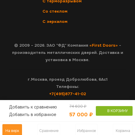
С терморазрывом
Со стеклом
С зеркалом
© 2009 - 2026. ЗАО "ФД" Компания
«First Doors»
-
производитель металлических дверей. Доставка и
установка в Москве.
г.Москва, проезд Добролюбова, 6Ас1
Телефоны:
+7(495)877-41-02
74 600 ₽
Добавить к сравнению
В КОРЗИНУ
57 000 ₽
Добавить в избранное
На верх
Сравнение
Избранное
Корзина