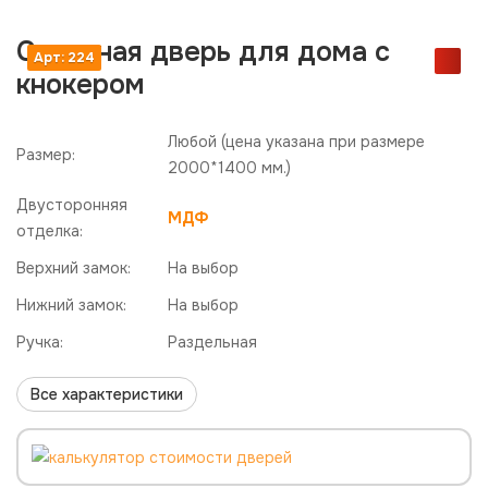
Стальная дверь для дома с
Арт: 224
кнокером
Любой
(цена указана при размере
Размер:
2000*1400 мм.)
Двусторонняя
МДФ
отделка:
Верхний замок:
На выбор
Нижний замок:
На выбор
Ручка:
Раздельная
Все характеристики