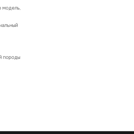
ю модель,
ачальный
й породы