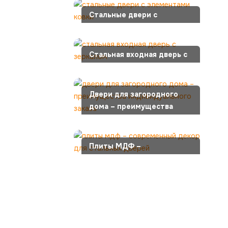
Стальные двери с
элементами ковки
Стальная входная дверь с
зеркалом
Двери для загородного
дома – преимущества
индивидуального заказа
Плиты МДФ –
современный декор для
стальных дверей