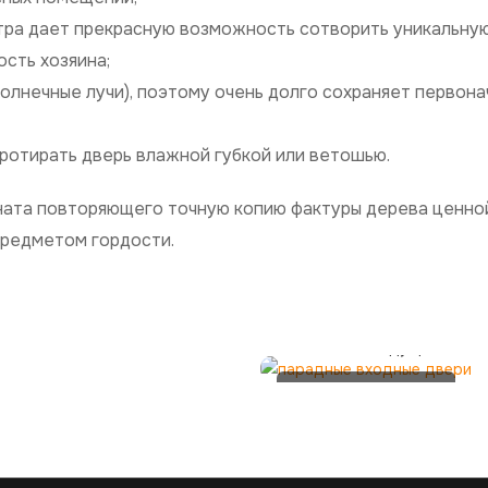
итра дает прекрасную возможность сотворить уникальну
сть хозяина;
олнечные лучи), поэтому очень долго сохраняет первон
ротирать дверь влажной губкой или ветошью.
ината повторяющего точную копию фактуры дерева ценно
предметом гордости.
Парадные
входные двери