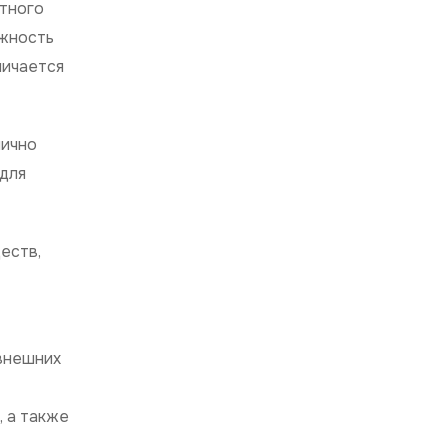
отного
ожность
личается
лично
для
еств,
 внешних
, а также