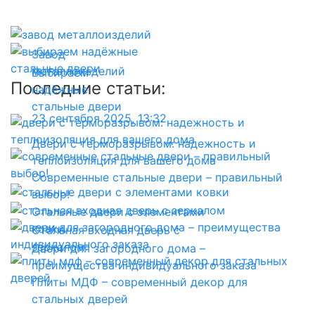
Завод
металлоизделий
Выбираем
Последние статьи:
надёжные
стальные двери
23 сентября 2025, 13:32
Двери с терморазрывом: надежность и
теплоизоляция для вашего дома
Современные стальные двери – правильный
выбор!
Стальные двери с элементами
ковки
Стальная входная дверь с
зеркалом
Двери для загородного дома –
преимущества индивидуального заказа
Плиты МДФ – современный декор для
стальных дверей