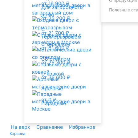
О продукции
от 16 900 ₽
Для загородного
Полезные ста
дома
от 35 200 ₽
С
от 21 700 ₽
терморазрывом
С зеркалом
от 61 600 ₽
Со стеклом
от 25 300 ₽
С ковкой
от 36 600 ₽
Арочные
от 0 ₽
Парадные
На верх
Сравнение
Избранное
Корзина