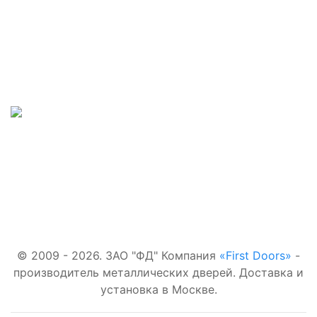
Наши телефоны:
Входные двери:
+7(495)877-41-02
В квартиру
Наш адрес:
Для
загородного
г.Москва, проезд
дома
Добролюбова,
6Ас1
С
терморазрывом
Со стеклом
Наша почта:
С зеркалом
first-
doors.ru@yandex.ru
© 2009 - 2026. ЗАО "ФД" Компания
«First Doors»
-
производитель металлических дверей. Доставка и
установка в Москве.