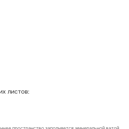
х листов:
ннее пространство заполняется: минеральной ватой,