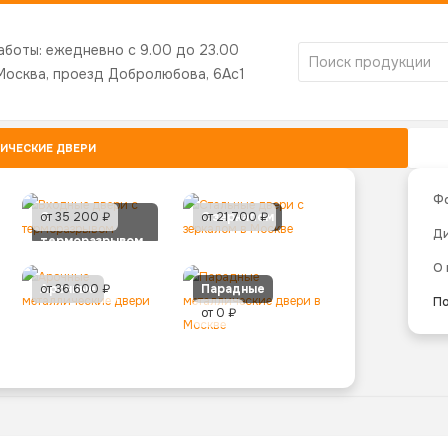
аботы:
ежедневно с 9.00 до 23.00
.Москва, проезд Добролюбова, 6Ас1
ИЧЕСКИЕ ДВЕРИ
Ф
С
от 35 200 ₽
С зеркалом
от 21 700 ₽
Д
терморазрывом
О
Арочные
от 36 600 ₽
Парадные
По
от 0 ₽