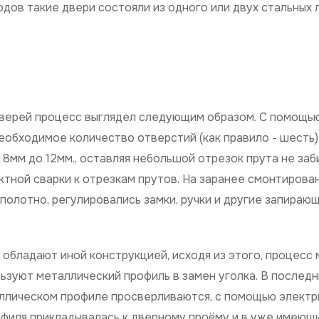
одов такие двери состояли из одного или двух стальных 
дверей процесс выглядел следующим образом. С помощью
обходимое количество отверстий (как правило - шесть).
8мм до 12мм., оставляя небольшой отрезок прута не заб
ктной сварки к отрезкам прутов. На заранее смонтирова
полотно, регулировались замки, ручки и другие запираю
обладают иной конструкцией, исходя из этого, процесс
ьзуют металлический профиль в замен уголка. В послед
ллическом профиле просверливаются, с помощью электр
офиля прикладывалась к дверному проёму и в уже имеющ