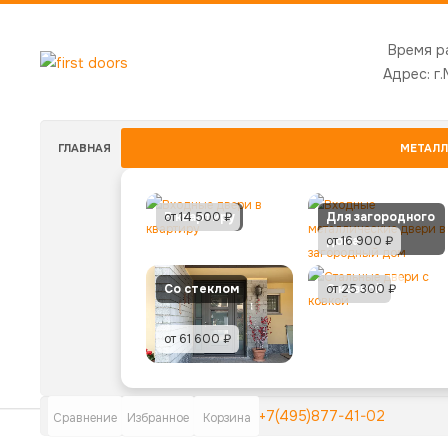
Время р
Адрес:
г
ГЛАВНАЯ
МЕТАЛЛ
В квартиру
от 14 500 ₽
Для загородного
дома
от 16 900 ₽
Со стеклом
С ковкой
от 25 300 ₽
от 61 600 ₽
+7(495)877-41-02
Сравнение
Избранное
Корзина