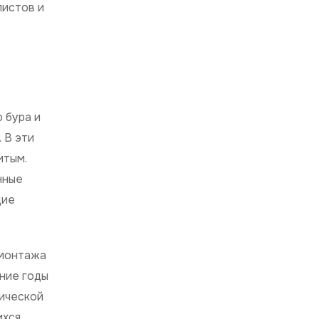
листов и
 бура и
 В эти
итым.
нные
щие
 монтажа
нние годы
ической
ихся