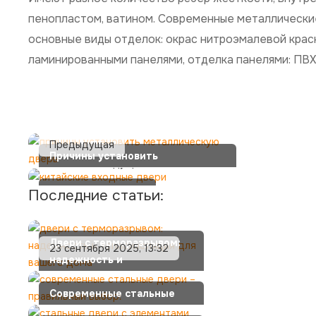
пенопластом, ватином. Современные металлически
основные виды отделок: окрас нитроэмалевой крас
ламинированными панелями, отделка панелями: ПВХ
Причины установить
металлическую дверь
Китайские
Последние статьи:
входные двери
Двери с терморазрывом:
23 сентября 2025, 13:32
надежность и
теплоизоляция для вашего
дома
Современные стальные
двери – правильный