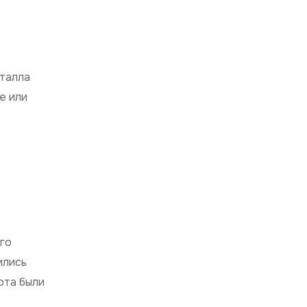
еталла
е или
ого
ились
ота были