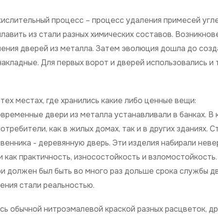
кислительный процесс – процесс удаления примесей угл
и плавить из стали разных химических составов. Возникно
ления дверей из металла. Затем эволюция дошла до созд
 накладные. Для первых ворот и дверей использовались и 
тех местах, где хранились какие либо ценные вещи:
овременные двери из металла устанавливали в банках. В 
требители, как в жилых домах, так и в других зданиях. С
венника - деревянную дверь. Эти изделия набирали нев
и как практичность, износостойкость и взломостойкость.
 должен был быть во много раз дольше срока службы д
ения стали реальностью.
ь обычной нитроэмалевой краской разных расцветок, др