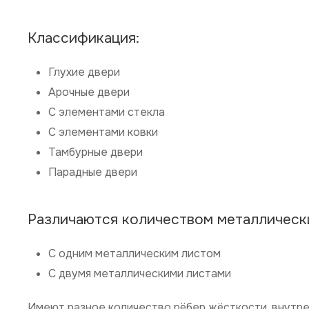
Классификация:
Глухие двери
Арочные двери
С элементами стекла
С элементами ковки
Тамбурные двери
Парадные двери
Различаются количеством металлически
С одним металлическим листом
С двумя металлическими листами
Имеют разное количество рёбер жёсткости, внутре