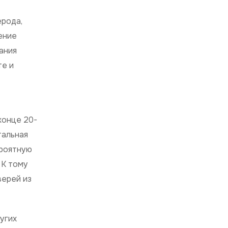
ерода,
вение
ания
те и
конце 20-
тальная
ероятную
 К тому
верей из
угих