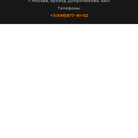
г.Москва, проезд Добролюбова, 6Ас1
Телефоны:
+7(495)877-41-02
согласие на обработку персональных данных
Проверка:
=