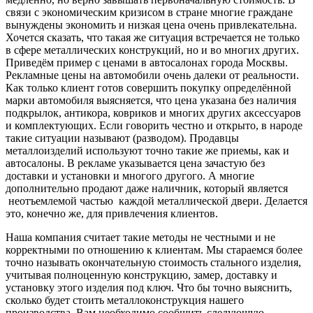
связи с экономическим кризисом в стране многие граждане
вынуждены экономить и низкая цена очень привлекательна.
Хочется сказать, что такая же ситуация встречается не только
в сфере металлических конструкций, но и во многих других.
Приведём пример с ценами в автосалонах города Москвы.
Рекламные цены на автомобили очень далеки от реальности.
Как только клиент готов совершить покупку определённой
марки автомобиля выясняется, что цена указана без наличия
подкрылок, антикора, ковриков и многих других аксессуаров
и комплектующих. Если говорить честно и открыто, в народе
такие ситуации называют (разводом). Продавцы
металлоизделий используют точно такие же приемы, как и
автосалоны. В рекламе указывается цена зачастую без
доставки и установки и многого другого. А многие
дополнительно продают даже наличник, который является
неотъемлемой частью каждой металлической двери. Делается
это, конечно же, для привлечения клиентов.
Наша компания считает такие методы не честными и не
корректными по отношению к клиентам. Мы стараемся более
точно называть окончательную стоимость стального изделия,
учитывая полноценную конструкцию, замер, доставку и
установку этого изделия под ключ. Что бы точно выяснить,
сколько будет стоить металлоконструкция нашего
производства, Вам необходимо сообщить следующую