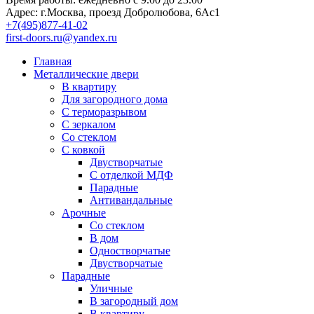
Адрес:
г.Москва, проезд Добролюбова, 6Ас1
+7(495)877-41-02
first-doors.ru@yandex.ru
Главная
Металлические двери
В квартиру
Для загородного дома
С терморазрывом
С зеркалом
Со стеклом
С ковкой
Двустворчатые
С отделкой МДФ
Парадные
Антивандальные
Арочные
Со стеклом
В дом
Одностворчатые
Двустворчатые
Парадные
Уличные
В загородный дом
В квартиру